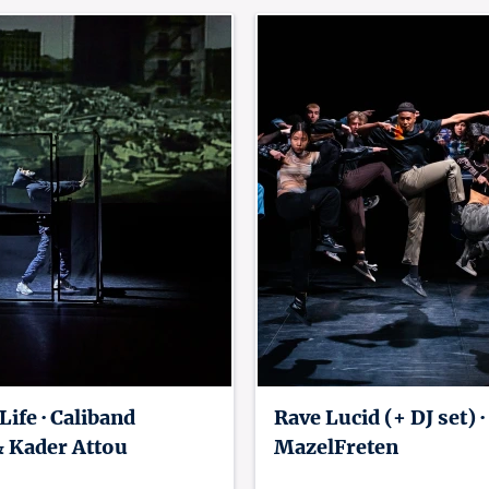
ife · Caliband
Rave Lucid (+ DJ set) ·
& Kader Attou
MazelFreten