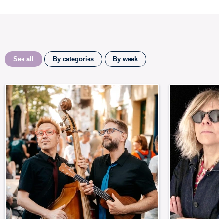
See all
By categories
By week