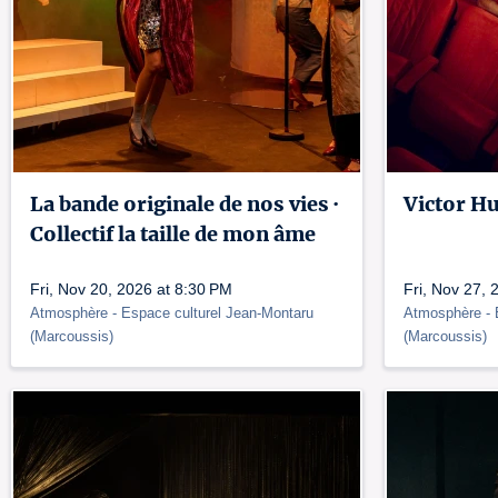
La bande originale de nos vies ·
Victor Hu
Collectif la taille de mon âme
Fri, Nov 20, 2026 at 8:30 PM
Fri, Nov 27, 
Atmosphère
- Espace culturel Jean-Montaru
Atmosphère
-
(
Marcoussis
)
(
Marcoussis
)