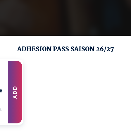
ADHESION PASS SAISON 26/27
ADD
if
t